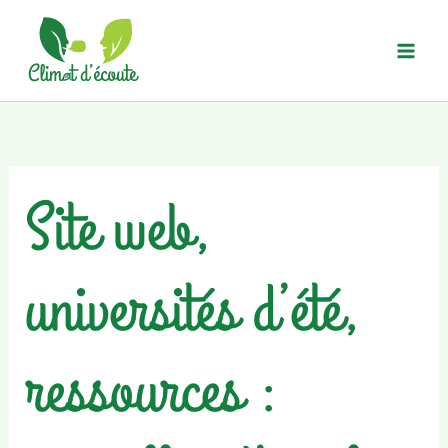
Aller
au
contenu
Site web,
universités d’été,
ressources :